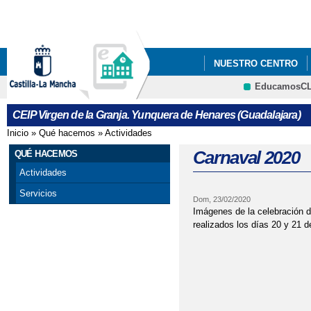
Pa
co
pri
NUESTRO CENTRO
EducamosC
INFÓRMATE
ECOE
CRFP
CEIP Virgen de la Granja. Yunquera de Henares (Guadalajara)
ACTIVIDADES MUN EN
Inicio
»
Qué hacemos
»
Actividades
Se encuentra usted aquí
ACTUACIONES NAVIDA
Carnaval 2020
QUÉ HACEMOS
Actividades
AGRADECIMIENTO AL
Servicios
Dom, 23/02/2020
AYUDA EN ESPECIE 
Imágenes de la celebración d
realizados los días 20 y 21 d
AYUDAS PARA MATER
AYUDAS PARA MATER
CONVOCATORIA DE A