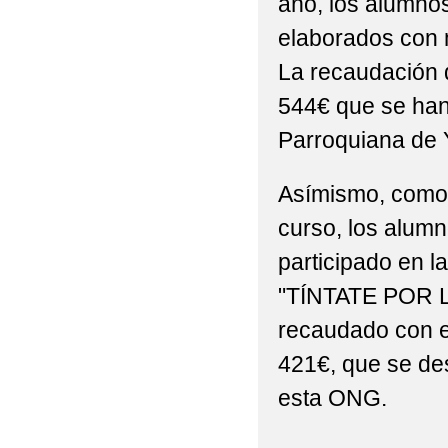
año, los alumnos
CURSO 2019-2020
elaborados con m
La recaudación 
CAMBIO DE HORARIO 
544€ que se ha
CARRERA SOLIDARIA 
Parroquiana de
CARTA INFORMATIVA
Asímismo, como a
CIRCULAR "ENTRADA
curso, los alumno
CIRCULARES INICIO 
participado en la
CONVOCATORIA DE U
"TÍNTATE POR LA
PÚBLICOS Y PRIVADOS
recaudado con e
421€, que se de
DESFILE DE CARNAVA
esta ONG.
ELECCIONES AL CO