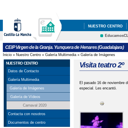
Pa
co
pri
NUESTRO CENTRO
EducamosC
INFÓRMATE
ECOE
CRFP
CEIP Virgen de la Granja. Yunquera de Henares (Guadalajara)
ACTIVIDADES MUN EN
Inicio
»
Nuestro Centro
»
Galería Multimedia
»
Galería de Imágenes
Se encuentra usted aquí
ACTUACIONES NAVIDA
Visita teatro 2º
NUESTRO CENTRO
Datos de Contacto
AGRADECIMIENTO AL
Galería Multimedia
El pasado 16 de noviembre de
AYUDA EN ESPECIE 
especial. Les encantó.
Galería de Imágenes
Galería de Vídeos
AYUDAS PARA MATER
Carnaval 2020
AYUDAS PARA MATER
Contacta con nosotros
Documentos de centro
CONVOCATORIA DE A