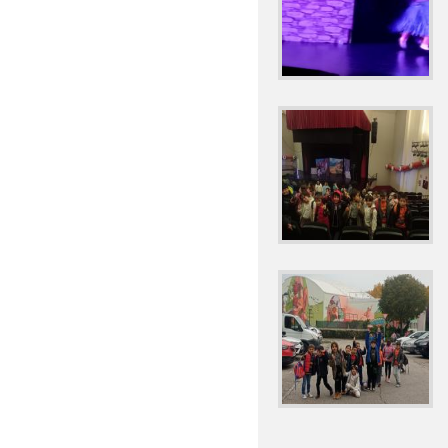
CURSO 2019-2020
CAMBIO DE HORARIO 
CARRERA SOLIDARIA 
CARTA INFORMATIVA
CIRCULAR "ENTRADA
CIRCULARES INICIO 
CONVOCATORIA DE U
PÚBLICOS Y PRIVADOS
DESFILE DE CARNAVA
ELECCIONES AL CO