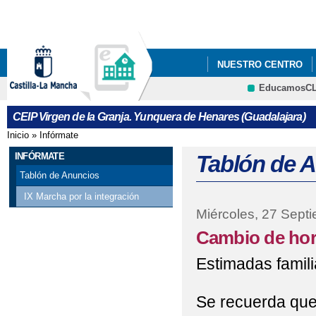
Pa
co
pri
NUESTRO CENTRO
EducamosC
INFÓRMATE
ECOE
CRFP
CEIP Virgen de la Granja. Yunquera de Henares (Guadalajara)
ACTIVIDADES MUN EN
Inicio
»
Infórmate
Se encuentra usted aquí
ACTUACIONES NAVIDA
INFÓRMATE
Tablón de 
Tablón de Anuncios
AGRADECIMIENTO AL
IX Marcha por la integración
Miércoles, 27 Sept
AYUDA EN ESPECIE 
Cambio de hor
AYUDAS PARA MATER
Estimadas famili
AYUDAS PARA MATER
Se recuerda que 
CONVOCATORIA DE A