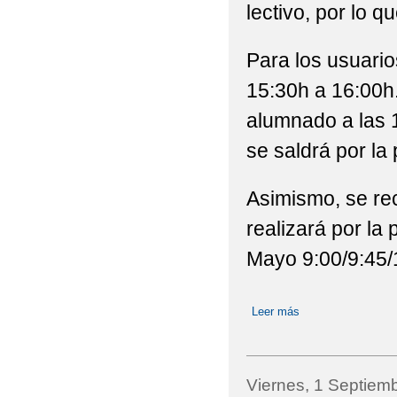
lectivo, por lo q
CURSO 2019-2020
Para los usuario
CAMBIO DE HORARIO 
15:30h a 16:00h.
CARRERA SOLIDARIA 
alumnado a las 1
CARTA INFORMATIVA
se saldrá por la 
CIRCULAR "ENTRADA
Asimismo, se re
CIRCULARES INICIO 
realizará por la 
CONVOCATORIA DE U
Mayo 9:00/9:45/
PÚBLICOS Y PRIVADOS
Leer más
sobre Cambio de h
DESFILE DE CARNAVA
ELECCIONES AL CO
Viernes, 1 Septiem