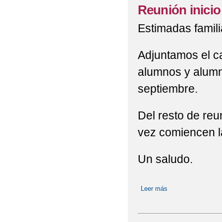
ENTRADAS Y SALIDA
Reunión inicio 
FESTIVAL DE NAVIDA
Estimadas famili
FESTIVAL DE NAVIDAD
Adjuntamos el ca
HORARIO DE INVIER
alumnos y alumn
septiembre.
I CARRERA "SAN SILV
I CARRERA "SAN SILV
Del resto de reu
IX MARCHA POR LA 
vez comiencen la
INFORMACIÓN DEL D
Un saludo.
MERCADILLO SOLIDA
Leer más
sobre Reunión inici
MODIFICACIÓN - PL
DE CUANTENTENA