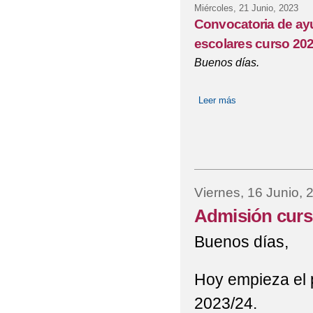
Miércoles, 21 Junio, 2023
MARCHA POR LA INT
Convocatoria de ayu
escolares curso 20
MARCHA POR LA INT
Buenos días.
MATRICULACIÓN CURS
Leer más
sobre Convocatoria
PROGRAMA ESCOLAR 
PARTICIPACIÓN EN 
PARTIDO DE BALON
Viernes, 16 Junio, 
PERÍODO DE MATRICU
Admisión curso
PERÍODO DE MATRÍC
Buenos días,
PLANIFICACIÓN DEL
Hoy empieza el p
CUANTENTENA
2023/24.