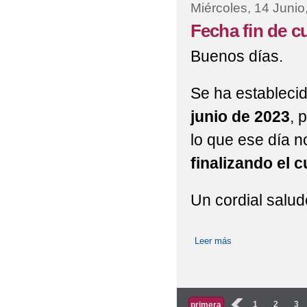
Miércoles, 14 Junio
Fecha fin de c
Buenos días.
Se ha establec
junio de 2023
, 
lo que ese día n
finalizando el c
Un cordial salud
Leer más
sobre Fecha fin de
Páginas
‹
1
2
3
primera