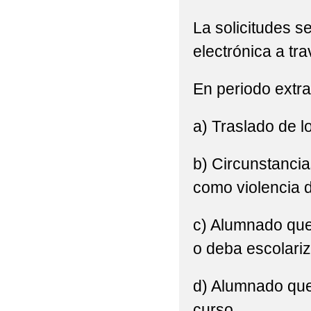
PUBLICACIÓN RESOL
La solicitudes s
CURSO 2019/20
electrónica a t
RECAUDACIÓN CARRE
En periodo extra
RECAUDACIÓN MERCAD
RECAUDACIÓN MERCAD
a) Traslado de l
RESOLUCIÓN PROVIS
b) Circunstanci
SALIDA A LA VIRGEN
como violencia 
VISITA DE LA BIBLI
c) Alumnado que
VISITA AL MINI ZOO
o deba escolariz
d) Alumnado que 
curso.